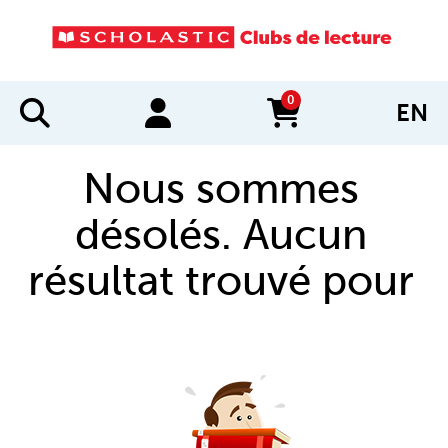
0
EN
items in cart
Nous sommes
désolés. Aucun
résultat trouvé pour