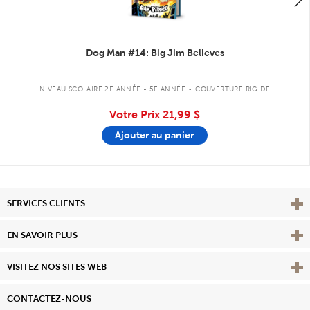
Dog Man #14: Big Jim Believes
.
NIVEAU SCOLAIRE 2E ANNÉE - 5E ANNÉE
COUVERTURE RIGIDE
Votre Prix
21,99 $
Ajouter au panier
Affi
SERVICES CLIENTS
Vie
EN SAVOIR PLUS
Affi
VISITEZ NOS SITES WEB
CONTACTEZ-NOUS