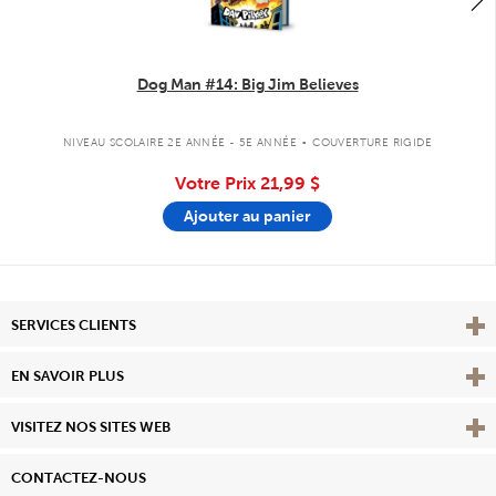
Dog Man #14: Big Jim Believes
.
NIVEAU SCOLAIRE 2E ANNÉE - 5E ANNÉE
COUVERTURE RIGIDE
Votre Prix
21,99 $
Ajouter au panier
Affi
SERVICES CLIENTS
Vie
EN SAVOIR PLUS
Affi
VISITEZ NOS SITES WEB
CONTACTEZ-NOUS