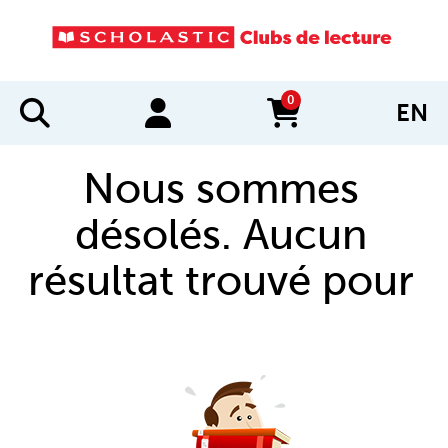
0
EN
items in cart
Nous sommes
désolés. Aucun
résultat trouvé pour