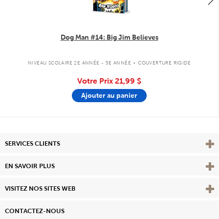
Dog Man #14: Big Jim Believes
.
NIVEAU SCOLAIRE 2E ANNÉE - 5E ANNÉE
COUVERTURE RIGIDE
Votre Prix
21,99 $
Ajouter au panier
Affi
SERVICES CLIENTS
Vie
EN SAVOIR PLUS
Affi
VISITEZ NOS SITES WEB
CONTACTEZ-NOUS