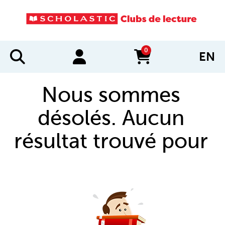
0
EN
items in cart
Nous sommes
désolés. Aucun
résultat trouvé pour