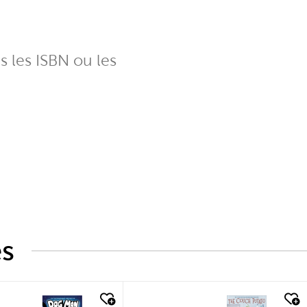
ns les ISBN ou les
és
k look
quick look