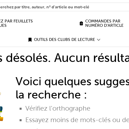
H
n we help you find?
Z PAR FEUILLETS
COMMANDES PAR
UES
NUMÉRO D’ARTICLE
OUTILS DES CLUBS DE LECTURE
désolés. Aucun résulta
Voici quelques sugge
la recherche :
Vérifiez l'orthographe
Essayez moins de mots-clés ou d