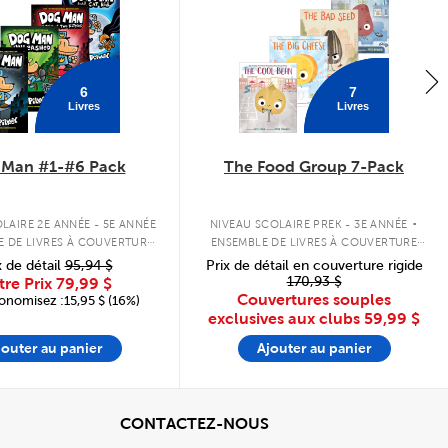
6
7
Livres
Livres
 Man #1-#6 Pack
The Food Group 7-Pack
.
LAIRE 2E ANNÉE - 5E ANNÉE
NIVEAU SCOLAIRE PREK - 3E ANNÉE
E DE LIVRES À COUVERTURE
ENSEMBLE DE LIVRES À COUVERTURE
RIGIDE
SOUPLE
x de détail
95,94 $
Prix de détail en couverture rigide
170,93 $
tre Prix
79,99 $
Couvertures souples
onomisez :15,95 $ (16%)
exclusives aux clubs
59,99 $
jouter au panier
Ajouter au panier
cher
View
CONTACTEZ-NOUS