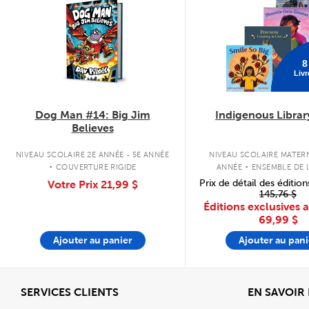
8
Livr
Dog Man #14: Big Jim
Indigenous Librar
Believes
.
.
NIVEAU SCOLAIRE 2E ANNÉE - 5E ANNÉE
NIVEAU SCOLAIRE MATERN
COUVERTURE RIGIDE
ANNÉE
ENSEMBLE DE L
COUVERTURE SOU
Prix de détail des édition
Votre Prix
21,99 $
145,76 $
Éditions exclusives 
69,99 $
Ajouter au panier
Ajouter au pani
Afficher
SERVICES CLIENTS
EN SAVOIR