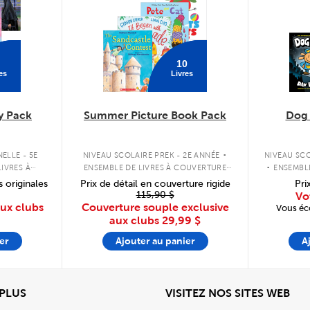
10
es
Livres
y Pack
Summer Picture Book Pack
Dog
.
.
ELLE - 5E
NIVEAU SCOLAIRE PREK - 2E ANNÉE
NIVEAU SCO
IVRES À
ENSEMBLE DE LIVRES À COUVERTURE
ENSEMBL
PLE
SOUPLE
s originales
Prix de détail en couverture rigide
Pri
115,90 $
Vo
aux clubs
Couverture souple exclusive
Vous éc
aux clubs
29,99 $
er
Ajouter au panier
A
View
Affi
 PLUS
VISITEZ NOS SITES WEB