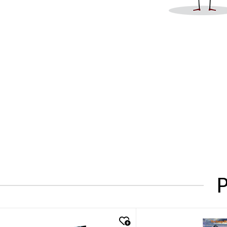
P
quick look
quick look