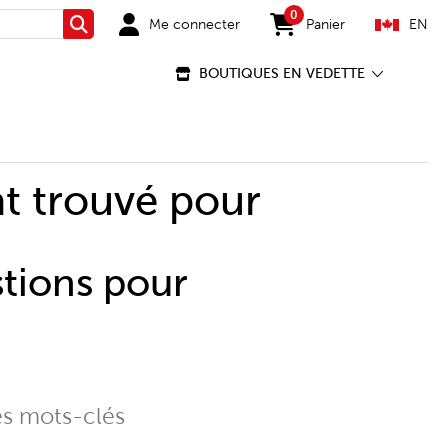
0
Me connecter
Panier
EN
Rechercher
items in cart
BOUTIQUES EN VEDETTE
t trouvé pour
stions pour
es mots-clés