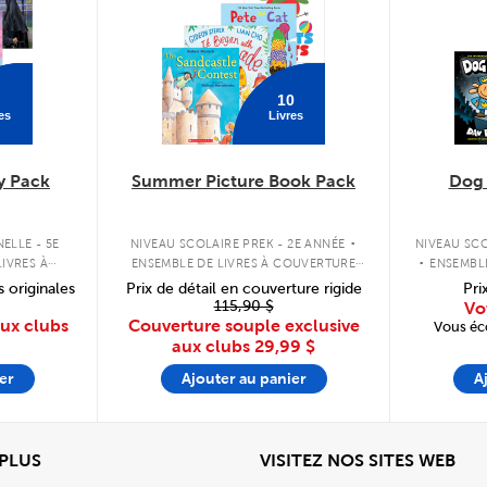
10
es
Livres
y Pack
Summer Picture Book Pack
Dog
.
.
ELLE - 5E
NIVEAU SCOLAIRE PREK - 2E ANNÉE
NIVEAU SCO
IVRES À
ENSEMBLE DE LIVRES À COUVERTURE
ENSEMBL
PLE
SOUPLE
s originales
Prix de détail en couverture rigide
Pri
115,90 $
Vo
aux clubs
Couverture souple exclusive
Vous éc
aux clubs
29,99 $
er
Ajouter au panier
A
View
Affi
 PLUS
VISITEZ NOS SITES WEB