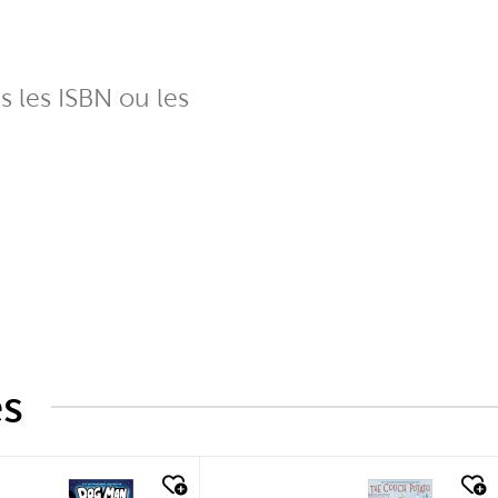
ns les ISBN ou les
és
k look
quick look