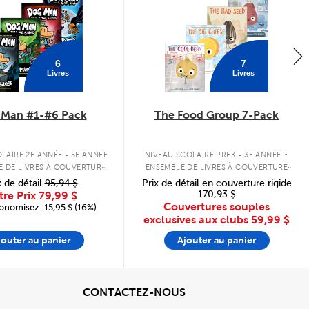
6
7
Livres
Livres
 Man #1-#6 Pack
The Food Group 7-Pack
.
LAIRE 2E ANNÉE - 5E ANNÉE
NIVEAU SCOLAIRE PREK - 3E ANNÉE
E DE LIVRES À COUVERTURE
ENSEMBLE DE LIVRES À COUVERTURE
RIGIDE
SOUPLE
x de détail
95,94 $
Prix de détail en couverture rigide
170,93 $
tre Prix
79,99 $
Couvertures souples
onomisez :15,95 $ (16%)
exclusives aux clubs
59,99 $
jouter au panier
Ajouter au panier
cher
View
CONTACTEZ-NOUS