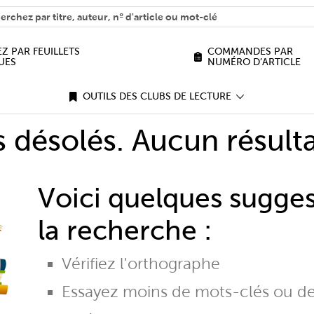
H
n we help you find?
Z PAR FEUILLETS
COMMANDES PAR
UES
NUMÉRO D’ARTICLE
OUTILS DES CLUBS DE LECTURE
désolés. Aucun résulta
Voici quelques sugge
la recherche :
Vérifiez l'orthographe
Essayez moins de mots-clés ou d