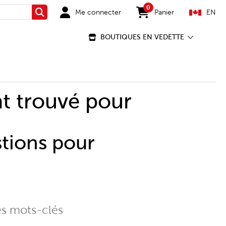
0
Me connecter
Panier
EN
Rechercher
items in cart
BOUTIQUES EN VEDETTE
t trouvé pour
stions pour
es mots-clés