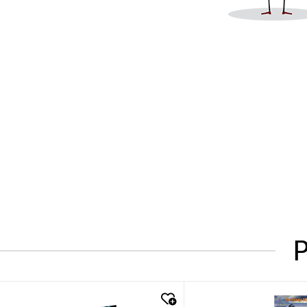
P
quick look
quick look