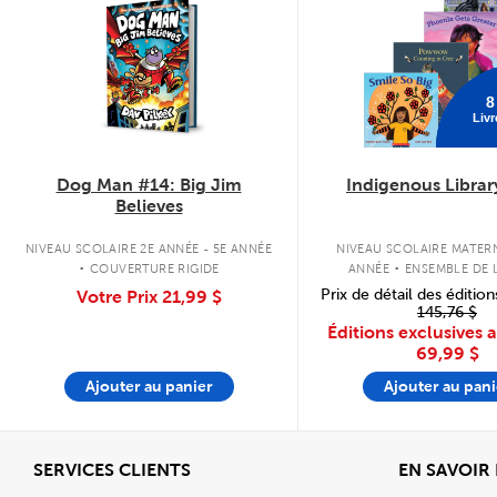
8
Livr
Dog Man #14: Big Jim
Indigenous Librar
Believes
.
.
NIVEAU SCOLAIRE 2E ANNÉE - 5E ANNÉE
NIVEAU SCOLAIRE MATERN
COUVERTURE RIGIDE
ANNÉE
ENSEMBLE DE L
COUVERTURE SOU
Prix de détail des édition
Votre Prix
21,99 $
145,76 $
Éditions exclusives 
69,99 $
Ajouter au panier
Ajouter au pani
Afficher
SERVICES CLIENTS
EN SAVOIR