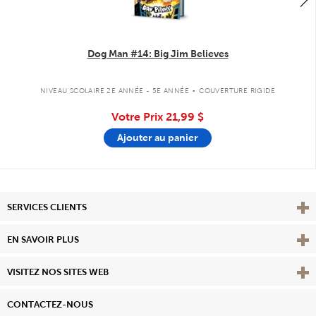
Dog Man #14: Big Jim Believes
.
NIVEAU SCOLAIRE 2E ANNÉE - 5E ANNÉE
COUVERTURE RIGIDE
Votre Prix
21,99 $
Ajouter au panier
Affi
SERVICES CLIENTS
Vie
EN SAVOIR PLUS
Affi
VISITEZ NOS SITES WEB
CONTACTEZ-NOUS