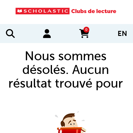
0
EN
items in cart
Nous sommes
désolés. Aucun
résultat trouvé pour