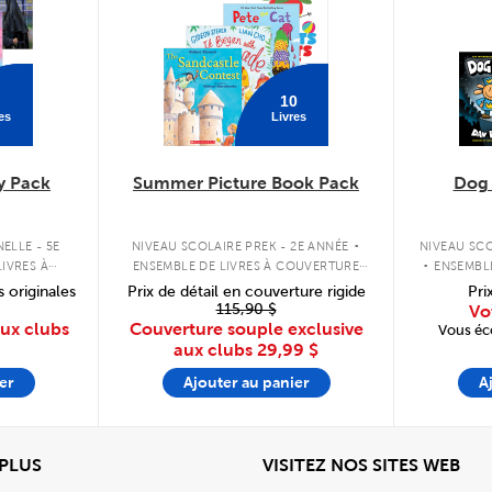
10
es
Livres
y Pack
Summer Picture Book Pack
Dog
.
.
ELLE - 5E
NIVEAU SCOLAIRE PREK - 2E ANNÉE
NIVEAU SCO
IVRES À
ENSEMBLE DE LIVRES À COUVERTURE
ENSEMBL
PLE
SOUPLE
s originales
Prix de détail en couverture rigide
Pri
115,90 $
Vo
aux clubs
Couverture souple exclusive
Vous éc
aux clubs
29,99 $
er
Ajouter au panier
A
View
Affi
 PLUS
VISITEZ NOS SITES WEB