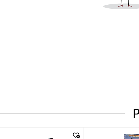
P
quick look
quick look