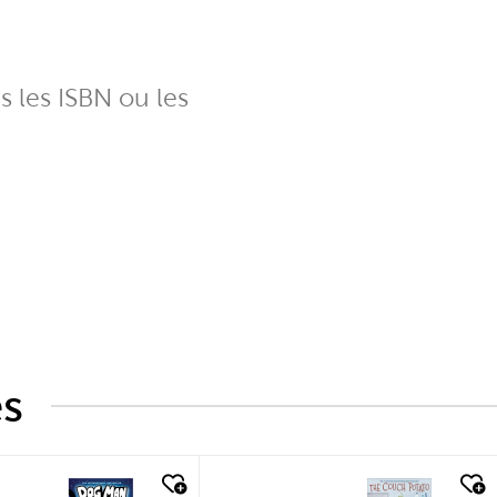
ns les ISBN ou les
és
k look
quick look