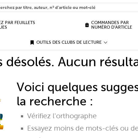
H
n we help you find?
Z PAR FEUILLETS
COMMANDES PAR
UES
NUMÉRO D’ARTICLE
OUTILS DES CLUBS DE LECTURE
désolés. Aucun résulta
Voici quelques sugge
la recherche :
Vérifiez l'orthographe
Essayez moins de mots-clés ou d