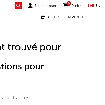
0
Me connecter
Panier
EN
Rechercher
items in cart
BOUTIQUES EN VEDETTE
t trouvé pour
stions pour
es mots-clés