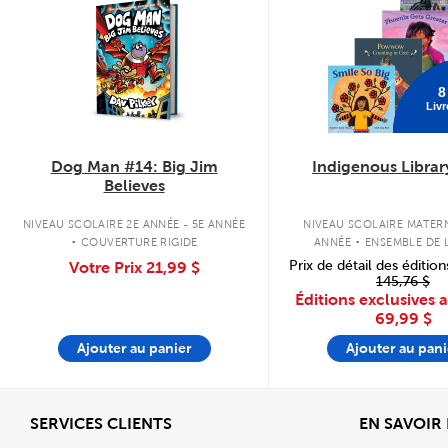
8
Livr
Dog Man #14: Big Jim
Indigenous Librar
Believes
.
.
NIVEAU SCOLAIRE 2E ANNÉE - 5E ANNÉE
NIVEAU SCOLAIRE MATERN
COUVERTURE RIGIDE
ANNÉE
ENSEMBLE DE L
COUVERTURE SOU
Prix de détail des édition
Votre Prix
21,99 $
145,76 $
Éditions exclusives 
69,99 $
Ajouter au panier
Ajouter au pani
Afficher
SERVICES CLIENTS
EN SAVOIR