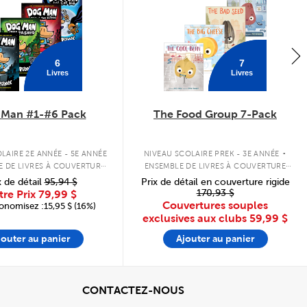
6
7
Livres
Livres
 Man #1-#6 Pack
The Food Group 7-Pack
.
LAIRE 2E ANNÉE - 5E ANNÉE
NIVEAU SCOLAIRE PREK - 3E ANNÉE
E DE LIVRES À COUVERTURE
ENSEMBLE DE LIVRES À COUVERTURE
RIGIDE
SOUPLE
x de détail
95,94 $
Prix de détail en couverture rigide
170,93 $
tre Prix
79,99 $
Couvertures souples
onomisez :15,95 $ (16%)
exclusives aux clubs
59,99 $
jouter au panier
Ajouter au panier
cher
View
CONTACTEZ-NOUS