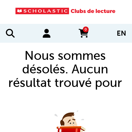
0
EN
items in cart
Nous sommes
désolés. Aucun
résultat trouvé pour