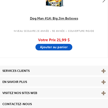
Dog Man #14: Big Jim Believes
.
NIVEAU SCOLAIRE 2E ANNÉE - 5E ANNÉE
COUVERTURE RIGIDE
Votre Prix
21,99 $
Ajouter au panier
Affi
SERVICES CLIENTS
Vie
EN SAVOIR PLUS
Affi
VISITEZ NOS SITES WEB
CONTACTEZ-NOUS