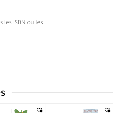
ns les ISBN ou les
és
k look
quick look