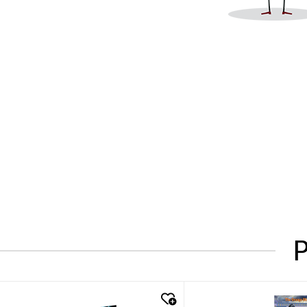
P
quick look
quick look