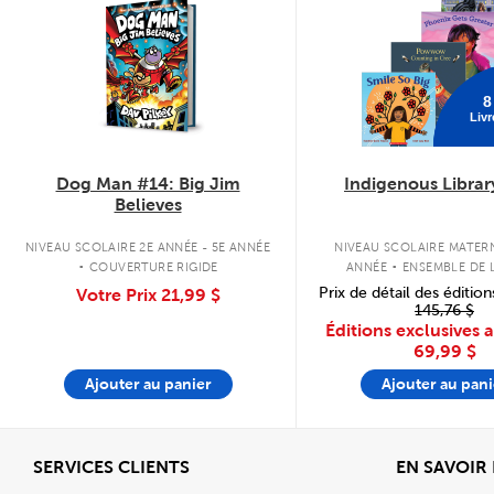
8
Livr
Dog Man #14: Big Jim
Indigenous Librar
Believes
.
.
NIVEAU SCOLAIRE 2E ANNÉE - 5E ANNÉE
NIVEAU SCOLAIRE MATERN
COUVERTURE RIGIDE
ANNÉE
ENSEMBLE DE L
COUVERTURE SOU
Prix de détail des édition
Votre Prix
21,99 $
145,76 $
Éditions exclusives 
69,99 $
Ajouter au panier
Ajouter au pani
Afficher
SERVICES CLIENTS
EN SAVOIR