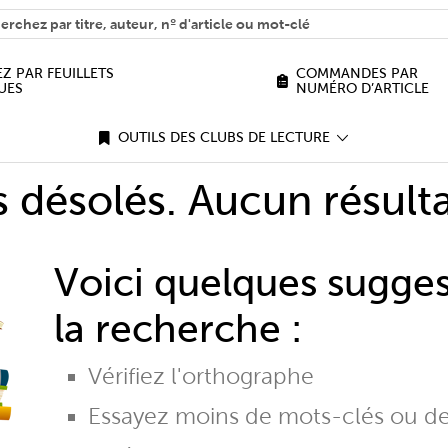
H
n we help you find?
Z PAR FEUILLETS
COMMANDES PAR
UES
NUMÉRO D’ARTICLE
OUTILS DES CLUBS DE LECTURE
désolés. Aucun résulta
Voici quelques sugge
la recherche :
Vérifiez l'orthographe
Essayez moins de mots-clés ou d