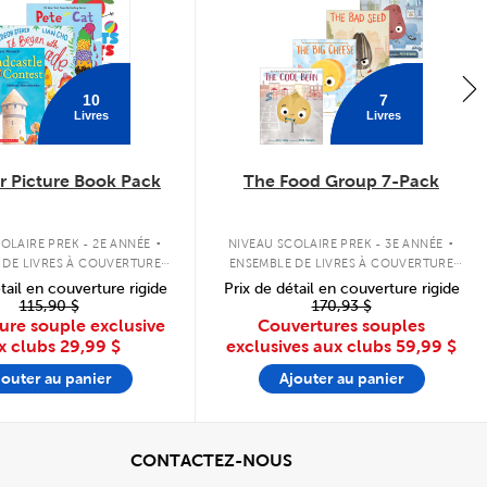
10
7
Livres
Livres
 Picture Book Pack
The Food Group 7-Pack
.
.
OLAIRE PREK - 2E ANNÉE
NIVEAU SCOLAIRE PREK - 3E ANNÉE
 DE LIVRES À COUVERTURE
ENSEMBLE DE LIVRES À COUVERTURE
SOUPLE
SOUPLE
tail en couverture rigide
Prix de détail en couverture rigide
115,90 $
170,93 $
ure souple exclusive
Couvertures souples
x clubs
29,99 $
exclusives aux clubs
59,99 $
jouter au panier
Ajouter au panier
cher
View
CONTACTEZ-NOUS