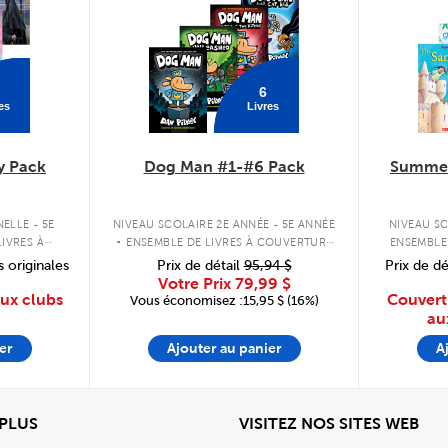
6
es
Livres
y Pack
Dog Man #1-#6 Pack
Summer
.
ELLE - 5E
NIVEAU SCOLAIRE 2E ANNÉE - 5E ANNÉE
NIVEAU SC
IVRES À
ENSEMBLE DE LIVRES À COUVERTURE
ENSEMBLE
PLE
RIGIDE
s originales
Prix de détail
95,94 $
Prix de dé
Votre Prix
79,99 $
aux clubs
Couvert
Vous économisez :15,95 $ (16%)
au
er
Ajouter au panier
A
View
Affi
 PLUS
VISITEZ NOS SITES WEB