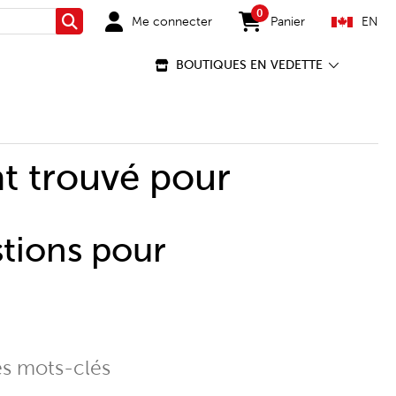
0
Me connecter
Panier
EN
Rechercher
items in cart
BOUTIQUES EN VEDETTE
t trouvé pour
stions pour
es mots-clés