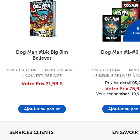
6
Livr
Dog Man #14: Big Jim
Dog Man #1-#6 
Believes
.
.
NIVEAU SCOLAIRE 2E ANNÉE - 5E ANNÉE
NIVEAU SCOLAIRE 2E ANNÉE
COUVERTURE RIGIDE
ENSEMBLE DE LIVRES À 
RIGIDE
Prix de détail
95,
Votre Prix
21,99 $
Votre Prix
75,9
Vous économisez :19,95
Ajouter au panier
Ajouter au pani
Afficher
SERVICES CLIENTS
EN SAVOIR