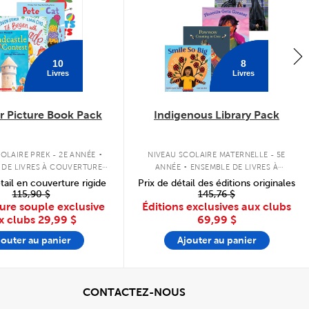
10
8
Livres
Livres
 Picture Book Pack
Indigenous Library Pack
.
.
OLAIRE PREK - 2E ANNÉE
NIVEAU SCOLAIRE MATERNELLE - 5E
 DE LIVRES À COUVERTURE
ANNÉE
ENSEMBLE DE LIVRES À
SOUPLE
COUVERTURE SOUPLE
tail en couverture rigide
Prix de détail des éditions originales
115,90 $
145,76 $
ure souple exclusive
Éditions exclusives aux clubs
x clubs
29,99 $
69,99 $
jouter au panier
Ajouter au panier
cher
View
CONTACTEZ-NOUS