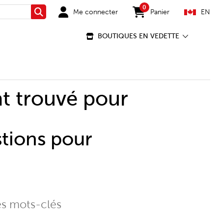
0
Me connecter
Panier
EN
Rechercher
items in cart
BOUTIQUES EN VEDETTE
t trouvé pour
stions pour
es mots-clés