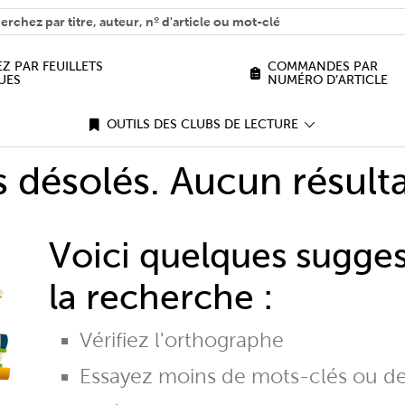
H
n we help you find?
Z PAR FEUILLETS
COMMANDES PAR
UES
NUMÉRO D’ARTICLE
OUTILS DES CLUBS DE LECTURE
désolés. Aucun résulta
Voici quelques sugge
la recherche :
Vérifiez l'orthographe
Essayez moins de mots-clés ou d