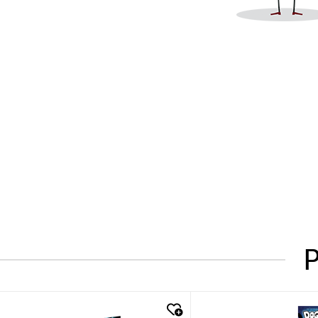
P
quick look
quick look