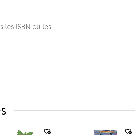
ns les ISBN ou les
és
k look
quick look