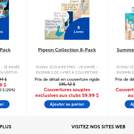
8
es
Livres
Pack
Pigeon Collection 8-Pack
Summer
.
 - 5E ANNÉE
NIVEAU SCOLAIRE PREK - 2E ANNÉE
NIVEAU SC
COUVERTURE
ENSEMBLE DE LIVRES À COUVERTURE
ENSEMBLE
SOUPLE
94 $
Prix de détail en couverture rigide
Prix de dé
195,42 $
9 $
Couvertures souples
Couvert
 $ (20%)
exclusives aux clubs
59,99 $
au
er
Ajouter au panier
A
View
Affi
 PLUS
VISITEZ NOS SITES WEB