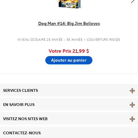
Dog Man #14: Big Jim Believes
.
NIVEAU SCOLAIRE 2E ANNÉE - 5E ANNÉE
COUVERTURE RIGIDE
Votre Prix
21,99 $
Ajouter au panier
Affi
SERVICES CLIENTS
Vie
EN SAVOIR PLUS
Affi
VISITEZ NOS SITES WEB
CONTACTEZ-NOUS