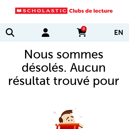
0
EN
items in cart
Nous sommes
désolés. Aucun
résultat trouvé pour