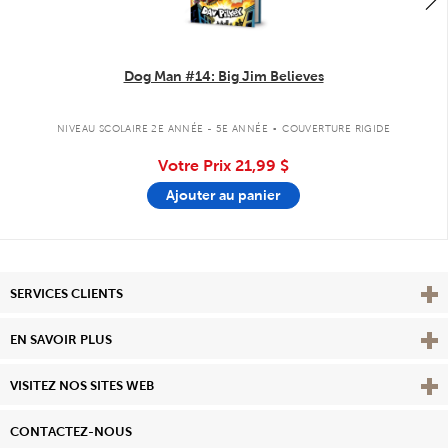
Dog Man #14: Big Jim Believes
.
NIVEAU SCOLAIRE 2E ANNÉE - 5E ANNÉE
COUVERTURE RIGIDE
Votre Prix
21,99 $
Ajouter au panier
Affi
SERVICES CLIENTS
Vie
EN SAVOIR PLUS
Affi
VISITEZ NOS SITES WEB
CONTACTEZ-NOUS