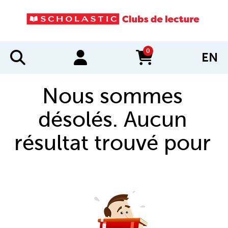
0
EN
items in cart
Nous sommes
désolés. Aucun
résultat trouvé pour