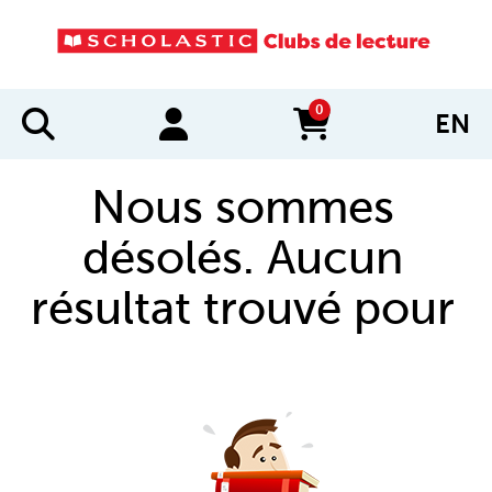
0
EN
items in cart
Nous sommes
désolés. Aucun
résultat trouvé pour