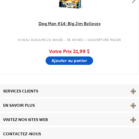
Dog Man #14: Big Jim Believes
.
NIVEAU SCOLAIRE 2E ANNÉE - 5E ANNÉE
COUVERTURE RIGIDE
Votre Prix
21,99 $
Ajouter au panier
Affi
SERVICES CLIENTS
Vie
EN SAVOIR PLUS
Affi
VISITEZ NOS SITES WEB
CONTACTEZ-NOUS