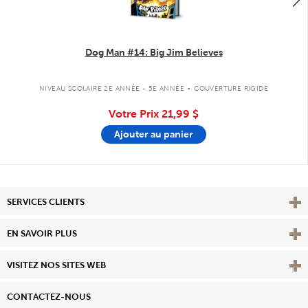
Dog Man #14: Big Jim Believes
.
NIVEAU SCOLAIRE 2E ANNÉE - 5E ANNÉE
COUVERTURE RIGIDE
Votre Prix
21,99 $
Ajouter au panier
Affi
SERVICES CLIENTS
Vie
EN SAVOIR PLUS
Affi
VISITEZ NOS SITES WEB
CONTACTEZ-NOUS