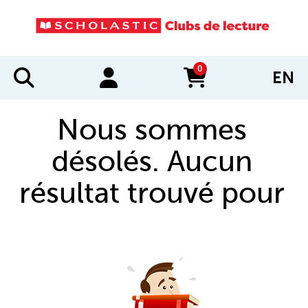
0
EN
items in cart
Nous sommes
désolés. Aucun
résultat trouvé pour