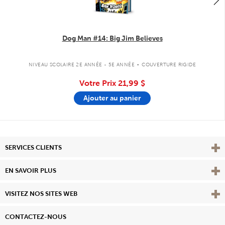
Dog Man #14: Big Jim Believes
.
NIVEAU SCOLAIRE 2E ANNÉE - 5E ANNÉE
COUVERTURE RIGIDE
Votre Prix
21,99 $
Ajouter au panier
Affi
SERVICES CLIENTS
Vie
EN SAVOIR PLUS
Affi
VISITEZ NOS SITES WEB
CONTACTEZ-NOUS