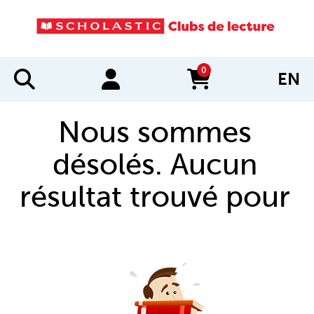
0
EN
items in cart
Nous sommes
désolés. Aucun
résultat trouvé pour