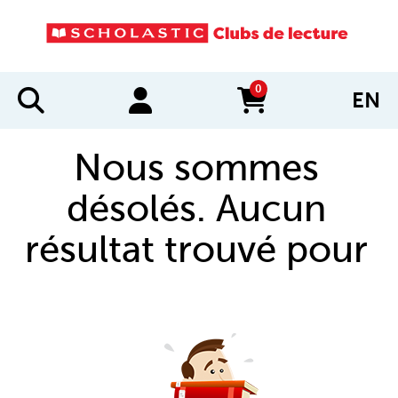
0
EN
items in cart
Nous sommes
désolés. Aucun
résultat trouvé pour