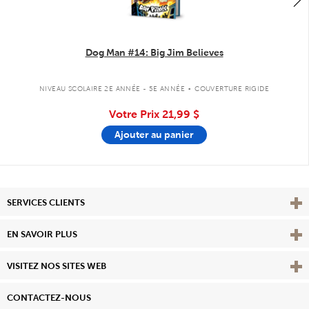
Dog Man #14: Big Jim Believes
.
NIVEAU SCOLAIRE 2E ANNÉE - 5E ANNÉE
COUVERTURE RIGIDE
Votre Prix
21,99 $
Ajouter au panier
Affi
SERVICES CLIENTS
Vie
EN SAVOIR PLUS
Affi
VISITEZ NOS SITES WEB
CONTACTEZ-NOUS