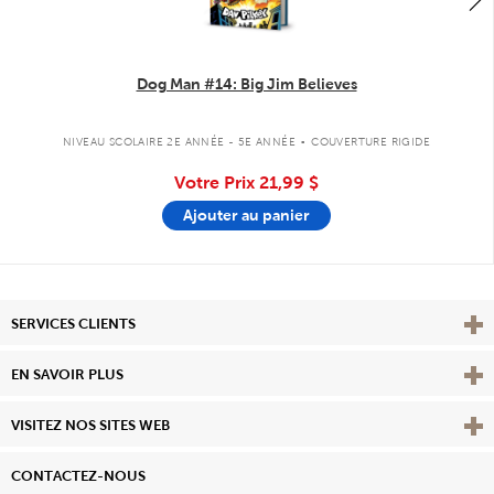
Dog Man #14: Big Jim Believes
.
NIVEAU SCOLAIRE 2E ANNÉE - 5E ANNÉE
COUVERTURE RIGIDE
Votre Prix
21,99 $
Ajouter au panier
Affi
SERVICES CLIENTS
Vie
EN SAVOIR PLUS
Affi
VISITEZ NOS SITES WEB
CONTACTEZ-NOUS