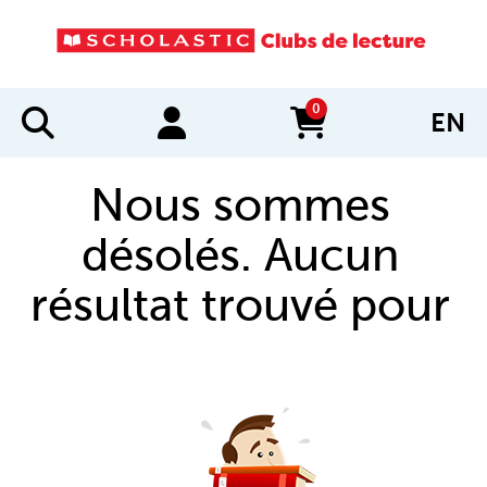
0
EN
items in cart
Nous sommes
désolés. Aucun
résultat trouvé pour