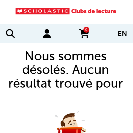
0
EN
items in cart
Nous sommes
désolés. Aucun
résultat trouvé pour