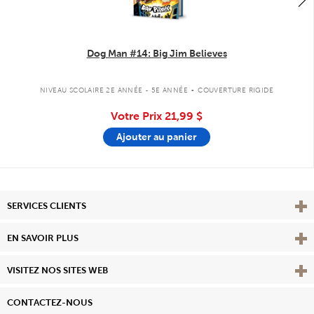
Dog Man #14: Big Jim Believes
.
NIVEAU SCOLAIRE 2E ANNÉE - 5E ANNÉE
COUVERTURE RIGIDE
Votre Prix
21,99 $
Ajouter au panier
Affi
SERVICES CLIENTS
Vie
EN SAVOIR PLUS
Affi
VISITEZ NOS SITES WEB
CONTACTEZ-NOUS