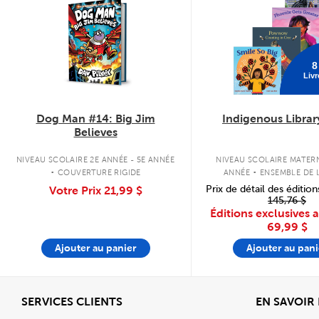
8
Livr
Dog Man #14: Big Jim
Indigenous Librar
Believes
.
.
NIVEAU SCOLAIRE 2E ANNÉE - 5E ANNÉE
NIVEAU SCOLAIRE MATERN
COUVERTURE RIGIDE
ANNÉE
ENSEMBLE DE L
COUVERTURE SOU
Prix de détail des édition
Votre Prix
21,99 $
145,76 $
Éditions exclusives 
69,99 $
Ajouter au panier
Ajouter au pani
Afficher
SERVICES CLIENTS
EN SAVOIR