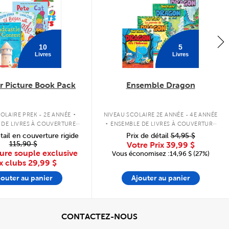
10
5
Livres
Livres
 Picture Book Pack
Ensemble Dragon
.
.
OLAIRE PREK - 2E ANNÉE
NIVEAU SCOLAIRE 2E ANNÉE - 4E ANNÉE
 DE LIVRES À COUVERTURE
ENSEMBLE DE LIVRES À COUVERTURE
SOUPLE
SOUPLE
tail en couverture rigide
Prix de détail
54,95 $
115,90 $
Votre Prix
39,99 $
ure souple exclusive
Vous économisez :14,96 $ (27%)
x clubs
29,99 $
jouter au panier
Ajouter au panier
cher
View
CONTACTEZ-NOUS