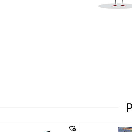
P
quick look
quick look