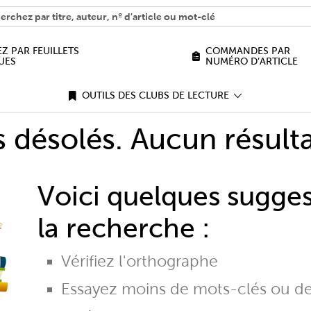
H
n we help you find?
Z PAR FEUILLETS
COMMANDES PAR
UES
NUMÉRO D’ARTICLE
OUTILS DES CLUBS DE LECTURE
désolés. Aucun résulta
Voici quelques sugge
la recherche :
Vérifiez l'orthographe
Essayez moins de mots-clés ou d