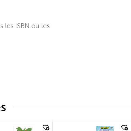
ns les ISBN ou les
és
k look
quick look