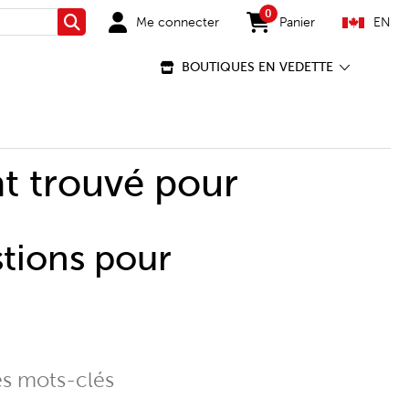
0
Me connecter
Panier
EN
Rechercher
items in cart
BOUTIQUES EN VEDETTE
t trouvé pour
stions pour
es mots-clés