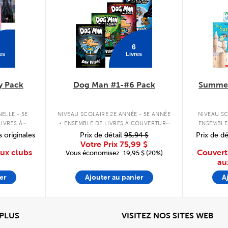
6
es
Livres
y Pack
Dog Man #1-#6 Pack
Summer
.
ELLE - 5E
NIVEAU SCOLAIRE 2E ANNÉE - 5E ANNÉE
NIVEAU SC
IVRES À
ENSEMBLE DE LIVRES À COUVERTURE
ENSEMBLE
PLE
RIGIDE
s originales
Prix de détail
95,94 $
Prix de dé
Votre Prix
75,99 $
aux clubs
Couvert
Vous économisez :19,95 $ (20%)
au
er
Ajouter au panier
A
View
Affi
 PLUS
VISITEZ NOS SITES WEB