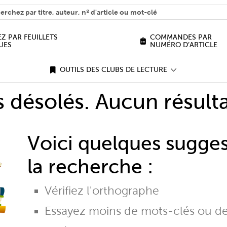
H
n we help you find?
Z PAR FEUILLETS
COMMANDES PAR
UES
NUMÉRO D’ARTICLE
OUTILS DES CLUBS DE LECTURE
désolés. Aucun résulta
Voici quelques sugge
la recherche :
Vérifiez l'orthographe
Essayez moins de mots-clés ou d