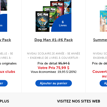
6
es
Livres
y Pack
Dog Man #1-#6 Pack
Summer
.
ELLE - 5E
NIVEAU SCOLAIRE 2E ANNÉE - 5E ANNÉE
NIVEAU SC
IVRES À
ENSEMBLE DE LIVRES À COUVERTURE
ENSEMBLE
PLE
RIGIDE
s originales
Prix de détail
95,94 $
Prix de dé
Votre Prix
75,99 $
aux clubs
Couvert
Vous économisez :19,95 $ (20%)
au
er
Ajouter au panier
A
View
Affi
 PLUS
VISITEZ NOS SITES WEB