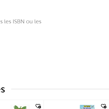
ns les ISBN ou les
és
k look
quick look