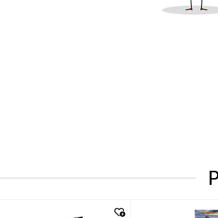
P
quick look
quick look