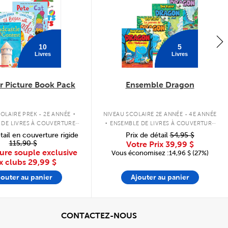
10
5
Livres
Livres
 Picture Book Pack
Ensemble Dragon
.
.
OLAIRE PREK - 2E ANNÉE
NIVEAU SCOLAIRE 2E ANNÉE - 4E ANNÉE
 DE LIVRES À COUVERTURE
ENSEMBLE DE LIVRES À COUVERTURE
SOUPLE
SOUPLE
tail en couverture rigide
Prix de détail
54,95 $
115,90 $
Votre Prix
39,99 $
ure souple exclusive
Vous économisez :14,96 $ (27%)
x clubs
29,99 $
jouter au panier
Ajouter au panier
cher
View
CONTACTEZ-NOUS