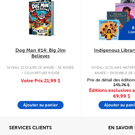
8
Livr
Dog Man #14: Big Jim
Indigenous Librar
Believes
.
.
NIVEAU SCOLAIRE 2E ANNÉE - 5E ANNÉE
NIVEAU SCOLAIRE MATERN
COUVERTURE RIGIDE
ANNÉE
ENSEMBLE DE L
COUVERTURE SOU
Prix de détail des édition
Votre Prix
21,99 $
145,76 $
Éditions exclusives 
69,99 $
Ajouter au panier
Ajouter au pani
Afficher
SERVICES CLIENTS
EN SAVOIR