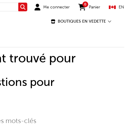
0
Me connecter
Panier
EN
Rechercher
items in cart
BOUTIQUES EN VEDETTE
t trouvé pour
stions pour
es mots-clés