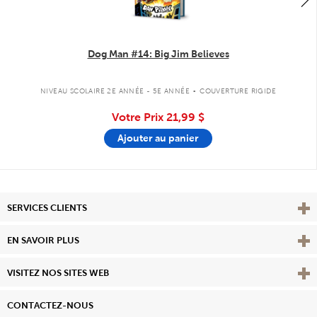
Dog Man #14: Big Jim Believes
.
NIVEAU SCOLAIRE 2E ANNÉE - 5E ANNÉE
COUVERTURE RIGIDE
Votre Prix
21,99 $
Ajouter au panier
Affi
SERVICES CLIENTS
Vie
EN SAVOIR PLUS
Affi
VISITEZ NOS SITES WEB
CONTACTEZ-NOUS