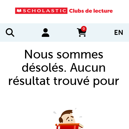
0
EN
items in cart
Nous sommes
désolés. Aucun
résultat trouvé pour