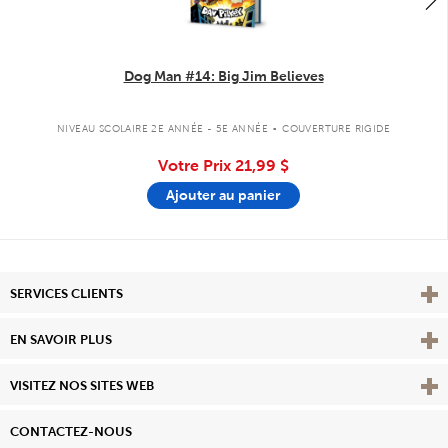
Dog Man #14: Big Jim Believes
.
NIVEAU SCOLAIRE 2E ANNÉE - 5E ANNÉE
COUVERTURE RIGIDE
Votre Prix
21,99 $
Ajouter au panier
Affi
SERVICES CLIENTS
Vie
EN SAVOIR PLUS
Affi
VISITEZ NOS SITES WEB
CONTACTEZ-NOUS