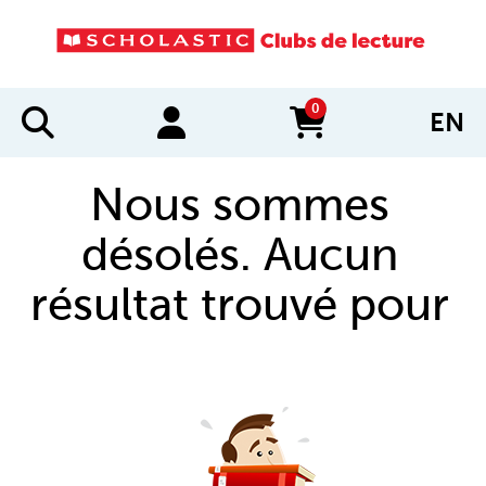
0
EN
items in cart
Nous sommes
désolés. Aucun
résultat trouvé pour