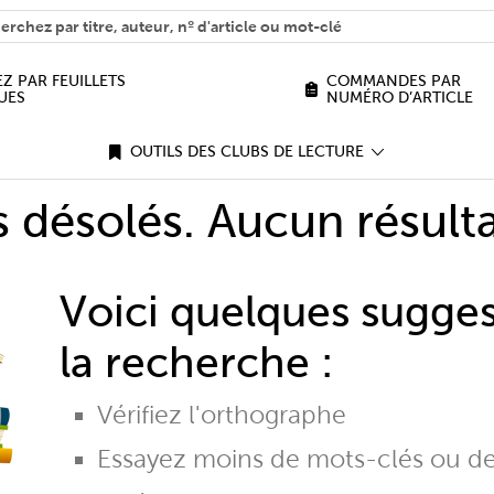
H
n we help you find?
Z PAR FEUILLETS
COMMANDES PAR
UES
NUMÉRO D’ARTICLE
OUTILS DES CLUBS DE LECTURE
désolés. Aucun résulta
Voici quelques sugge
la recherche :
Vérifiez l'orthographe
Essayez moins de mots-clés ou d