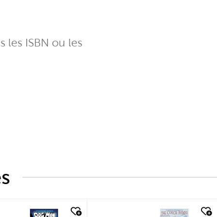
ns les ISBN ou les
és
k look
quick look