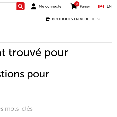
0
Me connecter
Panier
EN
Rechercher
items in cart
BOUTIQUES EN VEDETTE
t trouvé pour
stions pour
es mots-clés