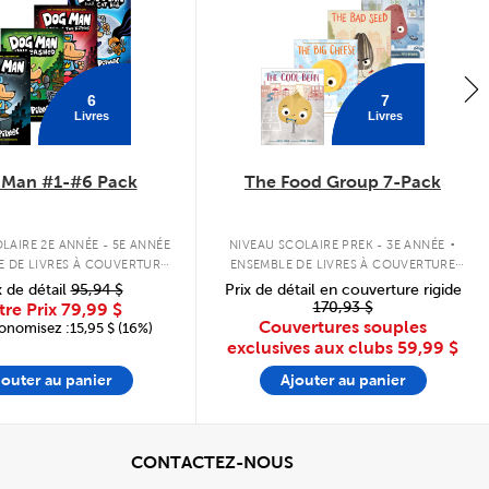
6
7
Livres
Livres
 Man #1-#6 Pack
The Food Group 7-Pack
.
LAIRE 2E ANNÉE - 5E ANNÉE
NIVEAU SCOLAIRE PREK - 3E ANNÉE
E DE LIVRES À COUVERTURE
ENSEMBLE DE LIVRES À COUVERTURE
RIGIDE
SOUPLE
x de détail
95,94 $
Prix de détail en couverture rigide
170,93 $
tre Prix
79,99 $
Couvertures souples
onomisez :15,95 $ (16%)
exclusives aux clubs
59,99 $
jouter au panier
Ajouter au panier
cher
View
CONTACTEZ-NOUS