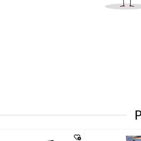
P
quick look
quick look