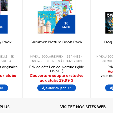
10
es
Livres
y Pack
Summer Picture Book Pack
Dog
.
.
ELLE - 5E
NIVEAU SCOLAIRE PREK - 2E ANNÉE
NIVEAU SCO
IVRES À
ENSEMBLE DE LIVRES À COUVERTURE
ENSEMBL
PLE
SOUPLE
s originales
Prix de détail en couverture rigide
Pri
115,90 $
Vo
aux clubs
Couverture souple exclusive
Vous éc
aux clubs
29,99 $
er
Ajouter au panier
A
View
Affi
 PLUS
VISITEZ NOS SITES WEB