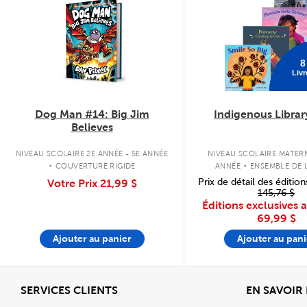
8
Livr
Dog Man #14: Big Jim
Indigenous Librar
Believes
.
.
NIVEAU SCOLAIRE 2E ANNÉE - 5E ANNÉE
NIVEAU SCOLAIRE MATERN
COUVERTURE RIGIDE
ANNÉE
ENSEMBLE DE L
COUVERTURE SOU
Prix de détail des édition
Votre Prix
21,99 $
145,76 $
Éditions exclusives 
69,99 $
Ajouter au panier
Ajouter au pani
Afficher
SERVICES CLIENTS
EN SAVOIR