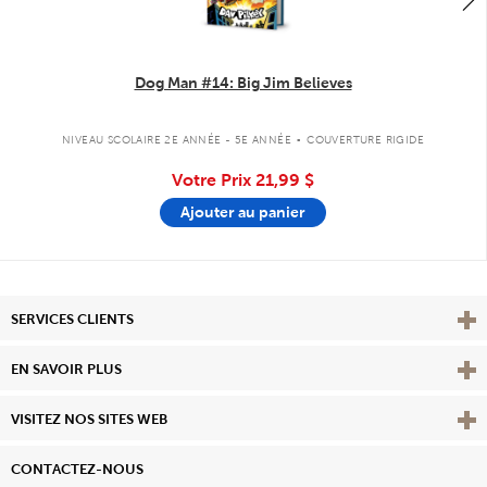
Dog Man #14: Big Jim Believes
.
NIVEAU SCOLAIRE 2E ANNÉE - 5E ANNÉE
COUVERTURE RIGIDE
Votre Prix
21,99 $
Ajouter au panier
Affi
SERVICES CLIENTS
Vie
EN SAVOIR PLUS
Affi
VISITEZ NOS SITES WEB
CONTACTEZ-NOUS