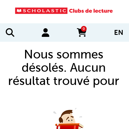
0
EN
items in cart
Nous sommes
désolés. Aucun
résultat trouvé pour