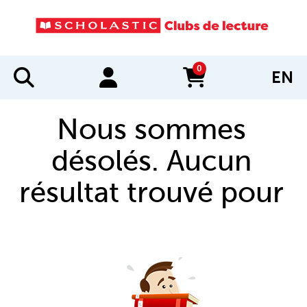
0
EN
items in cart
Nous sommes
désolés. Aucun
résultat trouvé pour