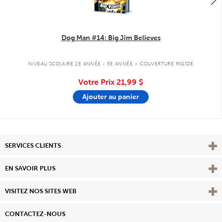
Dog Man #14: Big Jim Believes
.
NIVEAU SCOLAIRE 2E ANNÉE - 5E ANNÉE
COUVERTURE RIGIDE
Votre Prix
21,99 $
Ajouter au panier
Affi
SERVICES CLIENTS
Vie
EN SAVOIR PLUS
Affi
VISITEZ NOS SITES WEB
CONTACTEZ-NOUS