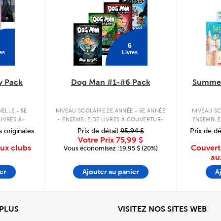
6
es
Livres
y Pack
Dog Man #1-#6 Pack
Summer
.
ELLE - 5E
NIVEAU SCOLAIRE 2E ANNÉE - 5E ANNÉE
NIVEAU SC
IVRES À
ENSEMBLE DE LIVRES À COUVERTURE
ENSEMBLE
PLE
RIGIDE
s originales
Prix de détail
95,94 $
Prix de dé
Votre Prix
75,99 $
aux clubs
Couvert
Vous économisez :19,95 $ (20%)
au
er
Ajouter au panier
A
View
Affi
 PLUS
VISITEZ NOS SITES WEB