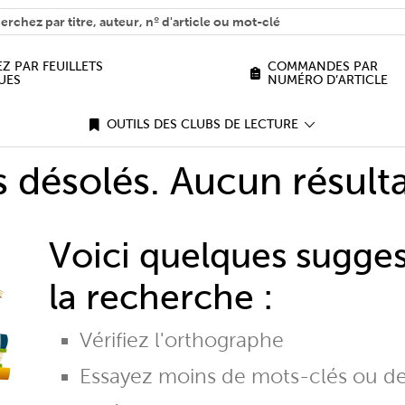
H
n we help you find?
Z PAR FEUILLETS
COMMANDES PAR
UES
NUMÉRO D’ARTICLE
OUTILS DES CLUBS DE LECTURE
désolés. Aucun résulta
Voici quelques sugge
la recherche :
Vérifiez l'orthographe
Essayez moins de mots-clés ou d