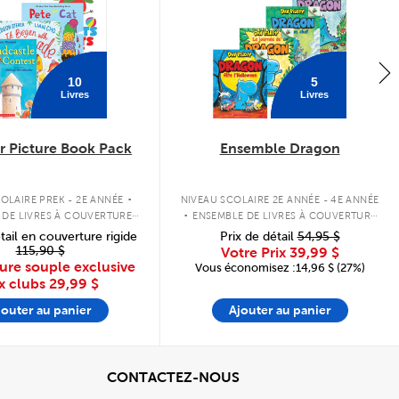
10
5
Livres
Livres
 Picture Book Pack
Ensemble Dragon
.
.
OLAIRE PREK - 2E ANNÉE
NIVEAU SCOLAIRE 2E ANNÉE - 4E ANNÉE
 DE LIVRES À COUVERTURE
ENSEMBLE DE LIVRES À COUVERTURE
SOUPLE
SOUPLE
tail en couverture rigide
Prix de détail
54,95 $
115,90 $
Votre Prix
39,99 $
ure souple exclusive
Vous économisez :14,96 $ (27%)
x clubs
29,99 $
jouter au panier
Ajouter au panier
cher
View
CONTACTEZ-NOUS