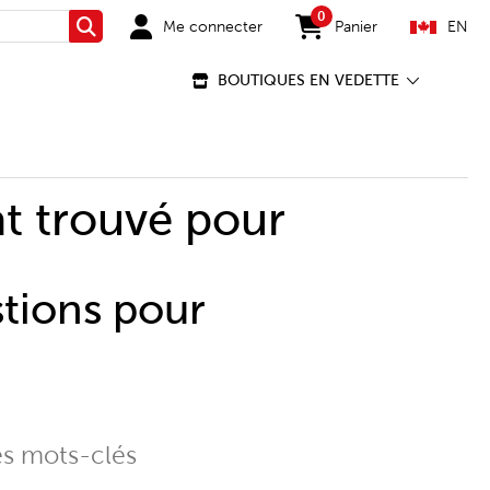
0
Me connecter
Panier
EN
Rechercher
items in cart
BOUTIQUES EN VEDETTE
t trouvé pour
stions pour
es mots-clés