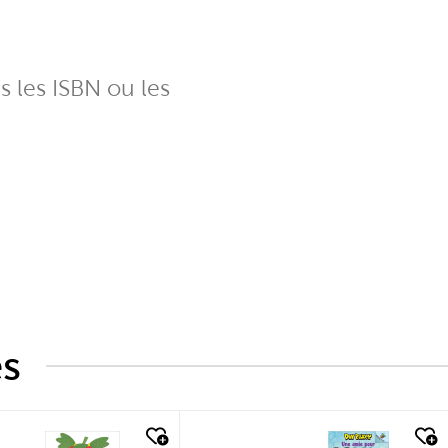
ns les ISBN ou les
és
k look
quick look