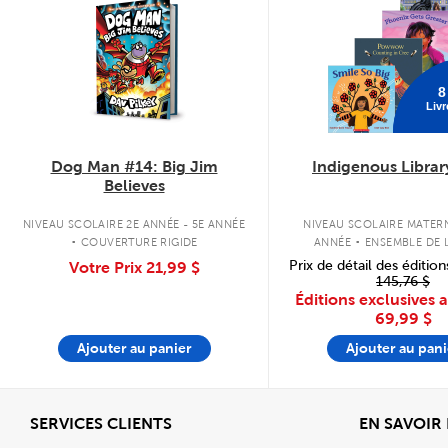
8
Livr
Dog Man #14: Big Jim
Indigenous Librar
Believes
.
.
NIVEAU SCOLAIRE 2E ANNÉE - 5E ANNÉE
NIVEAU SCOLAIRE MATERN
COUVERTURE RIGIDE
ANNÉE
ENSEMBLE DE L
COUVERTURE SOU
Prix de détail des édition
Votre Prix
21,99 $
145,76 $
Éditions exclusives 
69,99 $
Ajouter au panier
Ajouter au pani
Afficher
SERVICES CLIENTS
EN SAVOIR