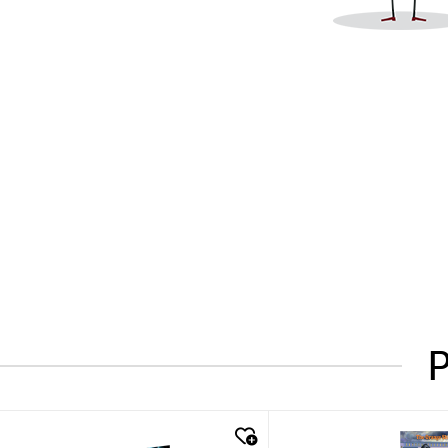
P
quick look
quick look