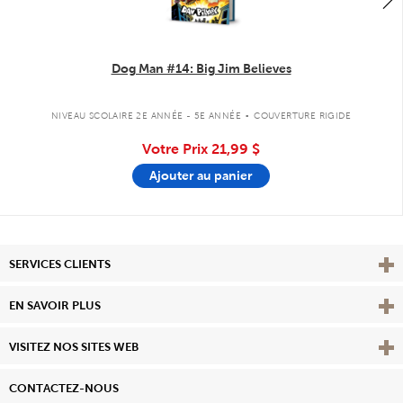
Dog Man #14: Big Jim Believes
.
NIVEAU SCOLAIRE 2E ANNÉE - 5E ANNÉE
COUVERTURE RIGIDE
Votre Prix
21,99 $
Ajouter au panier
Affi
SERVICES CLIENTS
Vie
EN SAVOIR PLUS
Affi
VISITEZ NOS SITES WEB
CONTACTEZ-NOUS