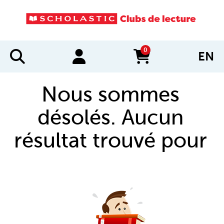
0
EN
items in cart
Nous sommes
désolés. Aucun
résultat trouvé pour