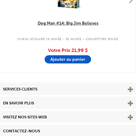
Dog Man #14: Big Jim Believes
.
NIVEAU SCOLAIRE 2E ANNÉE - 5E ANNÉE
COUVERTURE RIGIDE
Votre Prix
21,99 $
Ajouter au panier
Affi
SERVICES CLIENTS
Vie
EN SAVOIR PLUS
Affi
VISITEZ NOS SITES WEB
CONTACTEZ-NOUS