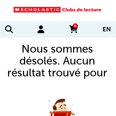
0
EN
items in cart
Nous sommes
désolés. Aucun
résultat trouvé pour