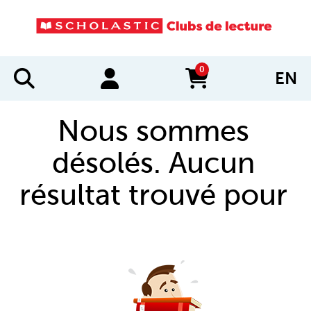
0
EN
items in cart
Nous sommes
désolés. Aucun
résultat trouvé pour