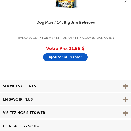
Dog Man #14: Big Jim Believes
.
NIVEAU SCOLAIRE 2E ANNÉE - 5E ANNÉE
COUVERTURE RIGIDE
Votre Prix
21,99 $
Ajouter au panier
Affi
SERVICES CLIENTS
Vie
EN SAVOIR PLUS
Affi
VISITEZ NOS SITES WEB
CONTACTEZ-NOUS