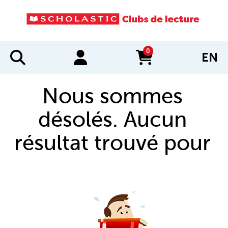
0
EN
items in cart
Nous sommes
désolés. Aucun
résultat trouvé pour