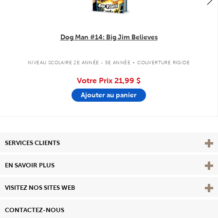
Dog Man #14: Big Jim Believes
.
NIVEAU SCOLAIRE 2E ANNÉE - 5E ANNÉE
COUVERTURE RIGIDE
Votre Prix
21,99 $
Ajouter au panier
Affi
SERVICES CLIENTS
Vie
EN SAVOIR PLUS
Affi
VISITEZ NOS SITES WEB
CONTACTEZ-NOUS