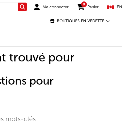
0
Me connecter
Panier
EN
Rechercher
items in cart
BOUTIQUES EN VEDETTE
t trouvé pour
stions pour
es mots-clés