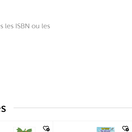
ns les ISBN ou les
és
k look
quick look