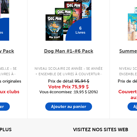
6
es
Livres
y Pack
Dog Man #1-#6 Pack
Summer
.
ELLE - 5E
NIVEAU SCOLAIRE 2E ANNÉE - 5E ANNÉE
NIVEAU SC
IVRES À
ENSEMBLE DE LIVRES À COUVERTURE
ENSEMBLE
PLE
RIGIDE
s originales
Prix de détail
95,94 $
Prix de dé
Votre Prix
75,99 $
aux clubs
Couvert
Vous économisez :19,95 $ (20%)
au
er
Ajouter au panier
A
View
Affi
 PLUS
VISITEZ NOS SITES WEB