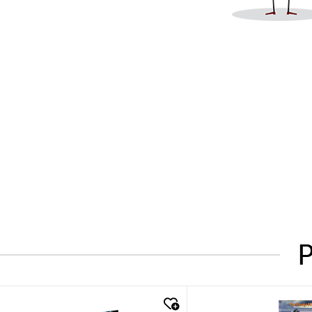
P
quick look
quick look