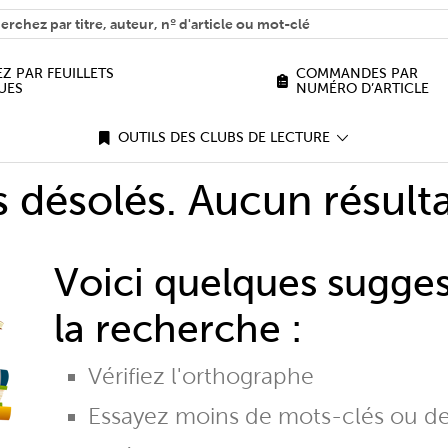
H
n we help you find?
Z PAR FEUILLETS
COMMANDES PAR
UES
NUMÉRO D’ARTICLE
OUTILS DES CLUBS DE LECTURE
désolés. Aucun résulta
Voici quelques sugge
la recherche :
Vérifiez l'orthographe
Essayez moins de mots-clés ou d