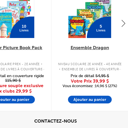
10
5
Livres
Livres
 Picture Book Pack
Ensemble Dragon
.
.
OLAIRE PREK - 2E ANNÉE
NIVEAU SCOLAIRE 2E ANNÉE - 4E ANNÉE
 DE LIVRES À COUVERTURE
ENSEMBLE DE LIVRES À COUVERTURE
SOUPLE
SOUPLE
tail en couverture rigide
Prix de détail
54,95 $
115,90 $
Votre Prix
39,99 $
ure souple exclusive
Vous économisez :14,96 $ (27%)
x clubs
29,99 $
jouter au panier
Ajouter au panier
cher
View
CONTACTEZ-NOUS