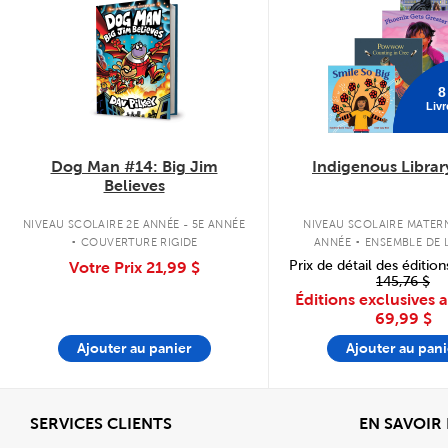
8
Livr
Dog Man #14: Big Jim
Indigenous Librar
Believes
.
.
NIVEAU SCOLAIRE 2E ANNÉE - 5E ANNÉE
NIVEAU SCOLAIRE MATERN
COUVERTURE RIGIDE
ANNÉE
ENSEMBLE DE L
COUVERTURE SOU
Prix de détail des édition
Votre Prix
21,99 $
145,76 $
Éditions exclusives 
69,99 $
Ajouter au panier
Ajouter au pani
Afficher
SERVICES CLIENTS
EN SAVOIR