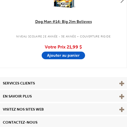
Dog Man #14: Big Jim Believes
.
NIVEAU SCOLAIRE 2E ANNÉE - 5E ANNÉE
COUVERTURE RIGIDE
Votre Prix
21,99 $
Ajouter au panier
Affi
SERVICES CLIENTS
Vie
EN SAVOIR PLUS
Affi
VISITEZ NOS SITES WEB
CONTACTEZ-NOUS