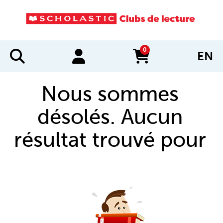
0
EN
items in cart
Nous sommes
désolés. Aucun
résultat trouvé pour