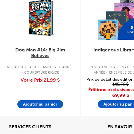
8
Livr
Dog Man #14: Big Jim
Indigenous Librar
Believes
.
.
NIVEAU SCOLAIRE 2E ANNÉE - 5E ANNÉE
NIVEAU SCOLAIRE MATERN
COUVERTURE RIGIDE
ANNÉE
ENSEMBLE DE L
COUVERTURE SOU
Prix de détail des édition
Votre Prix
21,99 $
145,76 $
Éditions exclusives 
69,99 $
Ajouter au panier
Ajouter au pani
Afficher
SERVICES CLIENTS
EN SAVOIR