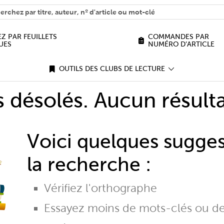
H
n we help you find?
Z PAR FEUILLETS
COMMANDES PAR
UES
NUMÉRO D’ARTICLE
OUTILS DES CLUBS DE LECTURE
désolés. Aucun résulta
Voici quelques sugge
la recherche :
Vérifiez l'orthographe
Essayez moins de mots-clés ou d