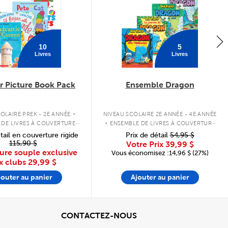
10
5
Livres
Livres
 Picture Book Pack
Ensemble Dragon
.
.
OLAIRE PREK - 2E ANNÉE
NIVEAU SCOLAIRE 2E ANNÉE - 4E ANNÉE
 DE LIVRES À COUVERTURE
ENSEMBLE DE LIVRES À COUVERTURE
SOUPLE
SOUPLE
tail en couverture rigide
Prix de détail
54,95 $
115,90 $
Votre Prix
39,99 $
ure souple exclusive
Vous économisez :14,96 $ (27%)
x clubs
29,99 $
jouter au panier
Ajouter au panier
cher
View
CONTACTEZ-NOUS