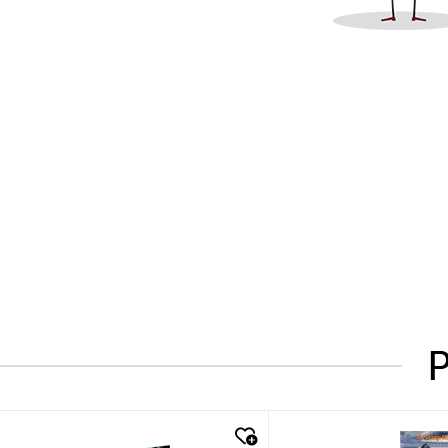
P
quick look
quick look