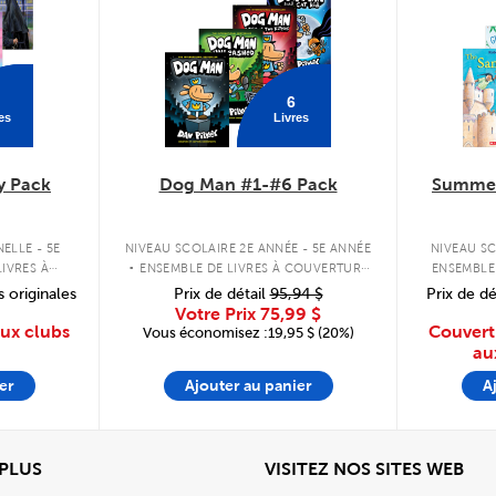
6
es
Livres
y Pack
Dog Man #1-#6 Pack
Summer
.
ELLE - 5E
NIVEAU SCOLAIRE 2E ANNÉE - 5E ANNÉE
NIVEAU SC
IVRES À
ENSEMBLE DE LIVRES À COUVERTURE
ENSEMBLE
PLE
RIGIDE
s originales
Prix de détail
95,94 $
Prix de dé
Votre Prix
75,99 $
aux clubs
Couvert
Vous économisez :19,95 $ (20%)
au
er
Ajouter au panier
A
View
Affi
 PLUS
VISITEZ NOS SITES WEB