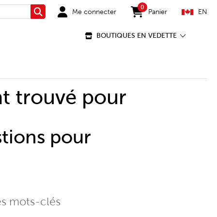
0
Me connecter
Panier
EN
Rechercher
items in cart
BOUTIQUES EN VEDETTE
t trouvé pour
stions pour
es mots-clés