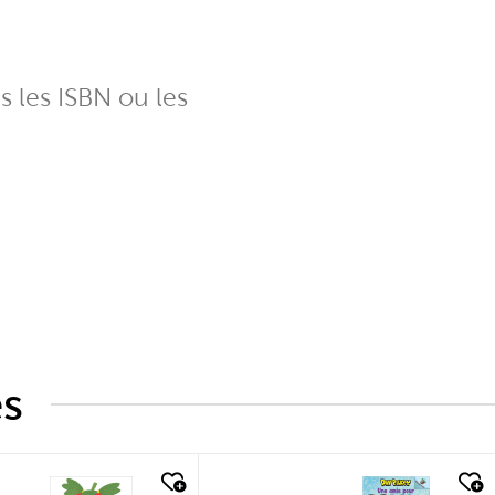
ns les ISBN ou les
és
k look
quick look