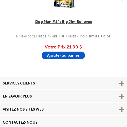
Dog Man #14: Big Jim Believes
.
NIVEAU SCOLAIRE 2E ANNÉE - 5E ANNÉE
COUVERTURE RIGIDE
Votre Prix
21,99 $
Ajouter au panier
Affi
SERVICES CLIENTS
Vie
EN SAVOIR PLUS
Affi
VISITEZ NOS SITES WEB
CONTACTEZ-NOUS