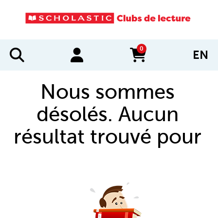
0
EN
items in cart
Nous sommes
désolés. Aucun
résultat trouvé pour