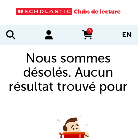
0
EN
items in cart
Nous sommes
désolés. Aucun
résultat trouvé pour