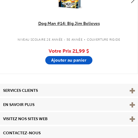
Dog Man #14: Big Jim Believes
.
NIVEAU SCOLAIRE 2E ANNÉE - 5E ANNÉE
COUVERTURE RIGIDE
Votre Prix
21,99 $
Ajouter au panier
Affi
SERVICES CLIENTS
Vie
EN SAVOIR PLUS
Affi
VISITEZ NOS SITES WEB
CONTACTEZ-NOUS