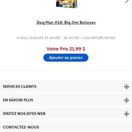
Dog Man #14: Big Jim Believes
.
NIVEAU SCOLAIRE 2E ANNÉE - 5E ANNÉE
COUVERTURE RIGIDE
Votre Prix
21,99 $
Ajouter au panier
Affi
SERVICES CLIENTS
Vie
EN SAVOIR PLUS
Affi
VISITEZ NOS SITES WEB
CONTACTEZ-NOUS