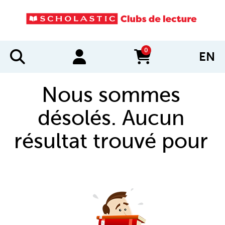
0
EN
items in cart
Nous sommes
désolés. Aucun
résultat trouvé pour