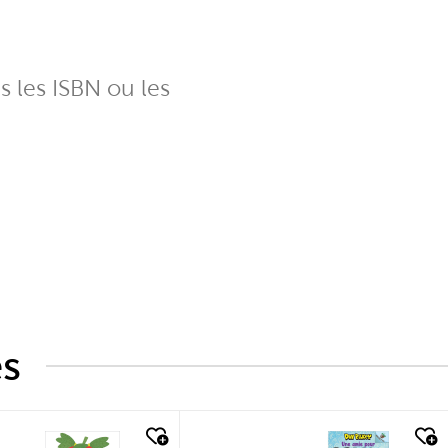
ns les ISBN ou les
és
k look
quick look