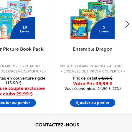
10
5
Livres
Livres
 Picture Book Pack
Ensemble Dragon
.
.
OLAIRE PREK - 2E ANNÉE
NIVEAU SCOLAIRE 2E ANNÉE - 4E ANNÉE
 DE LIVRES À COUVERTURE
ENSEMBLE DE LIVRES À COUVERTURE
SOUPLE
SOUPLE
tail en couverture rigide
Prix de détail
54,95 $
115,90 $
Votre Prix
39,99 $
ure souple exclusive
Vous économisez :14,96 $ (27%)
x clubs
29,99 $
jouter au panier
Ajouter au panier
cher
View
CONTACTEZ-NOUS