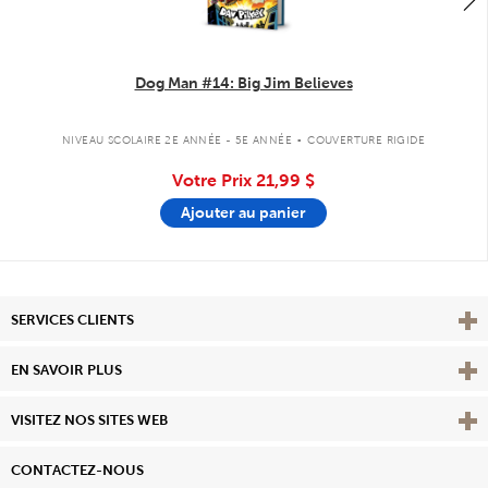
Dog Man #14: Big Jim Believes
.
NIVEAU SCOLAIRE 2E ANNÉE - 5E ANNÉE
COUVERTURE RIGIDE
Votre Prix
21,99 $
Ajouter au panier
Affi
SERVICES CLIENTS
Vie
EN SAVOIR PLUS
Affi
VISITEZ NOS SITES WEB
CONTACTEZ-NOUS