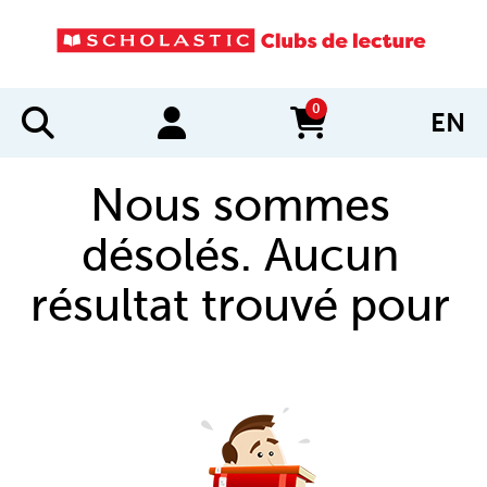
0
EN
items in cart
Nous sommes
désolés. Aucun
résultat trouvé pour