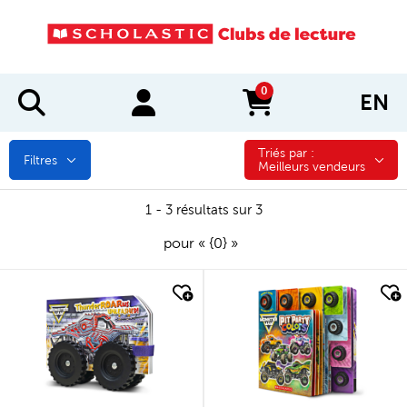
0
EN
items in cart
Triés par :
Triés par :
Filtres
Meilleurs vendeurs
1 - 3 résultats sur 3
pour « {0} »
quick look
quick look