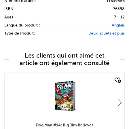
Numéro d'article :
11639856
ISBN :
76598
Âges :
7 - 12
Langue du produit :
Anglais
Type de Produit:
Jeux, jouets et plus
Les clients qui ont aimé cet
article ont également consulté
quick look
Dog Man #14: Big Jim Believes