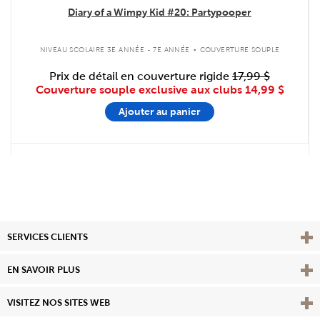
Diary of a Wimpy Kid #20: Partypooper
.
NIVEAU SCOLAIRE 3E ANNÉE - 7E ANNÉE
COUVERTURE SOUPLE
Prix de détail en couverture rigide
17,99 $
Couverture souple exclusive aux clubs
14,99 $
Ajouter au panier
Affi
SERVICES CLIENTS
Vie
EN SAVOIR PLUS
Affi
VISITEZ NOS SITES WEB