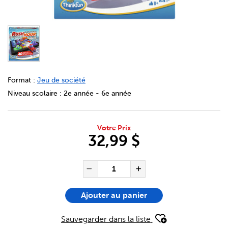
DETAILS
https://bookclubs.scholastic.ca/fr/rush-hour%3A-traffic-
Format :
Jeu de société
Niveau scolaire :
2e année - 6e année
Votre Prix
32,99 $
ADD TO CART OPTIONS
PRODUCT ACTIONS
QUANTITÉ POUR L'ARTICLE R
Réduire la quantité de R
Augmenter la qu
Ajouter au panier
Sauvegarder dans la liste