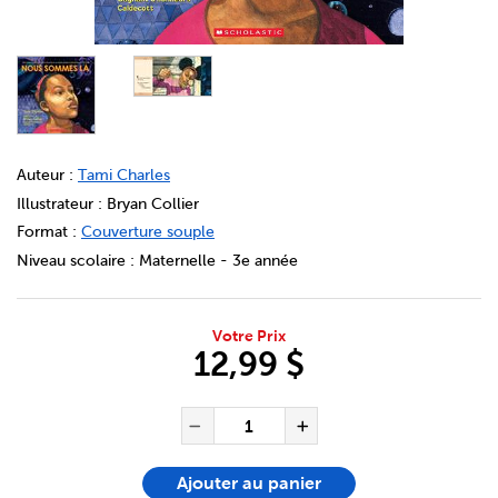
DETAILS
https://bookclubs.scholastic.ca/fr/nous-sommes-l%C3%A
Auteur :
Tami Charles
Illustrateur : Bryan Collier
Format :
Couverture souple
Niveau scolaire :
Maternelle - 3e année
Votre Prix
12,99 $
ADD TO CART OPTIONS
PRODUCT ACTIONS
QUANTITÉ POUR L'ARTICLE 
Réduire la quantité de No
Augmenter la qu
Ajouter au panier