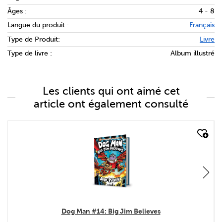
Âges :
4 - 8
Langue du produit :
Français
Type de Produit:
Livre
Type de livre :
Album illustré
Les clients qui ont aimé cet
article ont également consulté
quick look
Dog Man #14: Big Jim Believes