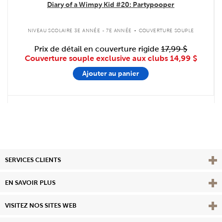
Diary of a Wimpy Kid #20: Partypooper
.
NIVEAU SCOLAIRE 3E ANNÉE - 7E ANNÉE
COUVERTURE SOUPLE
Prix de détail en couverture rigide
17,99 $
Couverture souple exclusive aux clubs
14,99 $
Ajouter au panier
Affi
SERVICES CLIENTS
Vie
EN SAVOIR PLUS
Affi
VISITEZ NOS SITES WEB