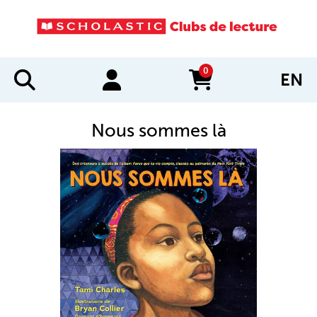
0
EN
items in cart
Nous sommes là
IMAGES