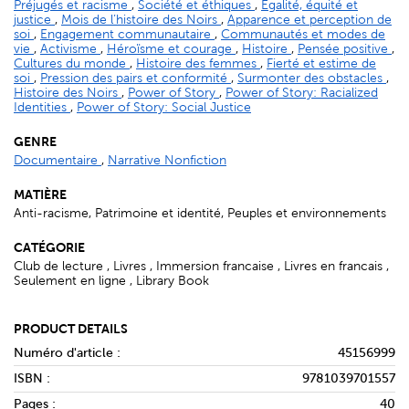
Préjugés et racisme
,
Société et éthiques
,
Égalité, équité et
justice
,
Mois de l’histoire des Noirs
,
Apparence et perception de
soi
,
Engagement communautaire
,
Communautés et modes de
vie
,
Activisme
,
Héroïsme et courage
,
Histoire
,
Pensée positive
,
Cultures du monde
,
Histoire des femmes
,
Fierté et estime de
soi
,
Pression des pairs et conformité
,
Surmonter des obstacles
,
Histoire des Noirs
,
Power of Story
,
Power of Story: Racialized
Identities
,
Power of Story: Social Justice
GENRE
Documentaire
,
Narrative Nonfiction
MATIÈRE
Anti-racisme, Patrimoine et identité, Peuples et environnements
CATÉGORIE
Club de lecture , Livres , Immersion francaise , Livres en francais ,
Seulement en ligne , Library Book
PRODUCT DETAILS
Numéro d'article :
45156999
ISBN :
9781039701557
Pages :
40