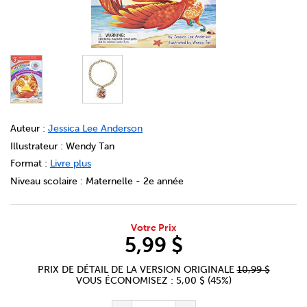
DETAILS
https://bookclubs.scholastic.ca/fr/my-magical-friends-
Auteur :
Jessica Lee Anderson
Illustrateur : Wendy Tan
Format :
Livre plus
Niveau scolaire :
Maternelle - 2e année
Votre Prix
5,99 $
PRIX DE DÉTAIL DE LA VERSION ORIGINALE
10,99 $
VOUS ÉCONOMISEZ : 5,00 $ (45%)
ADD TO CART OPTIONS
PRODUCT ACTIONS