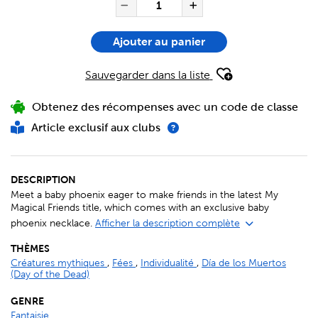
QUANTITÉ POUR L'ARTICLE M
Réduire la quantité de M
Augmenter la qu
Ajouter au panier
Sauvegarder dans la liste
Obtenez des récompenses avec un code de classe
Article exclusif aux clubs
DESCRIPTION
Meet a baby phoenix eager to make friends in the latest My
Magical Friends title, which comes with an exclusive baby
phoenix necklace.
Afficher la description complète
THÈMES
Créatures mythiques
,
Fées
,
Individualité
,
Día de los Muertos
(Day of the Dead)
GENRE
Fantaisie