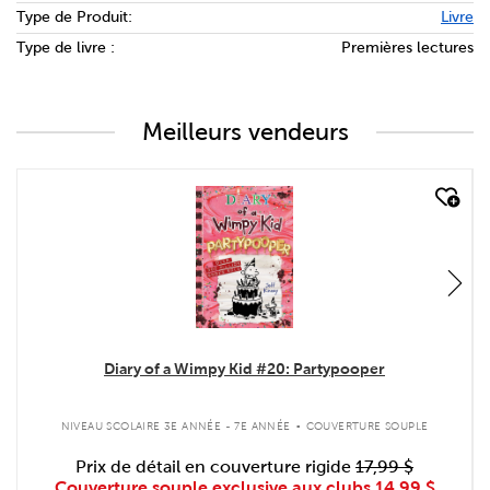
Type de Produit:
Livre
Type de livre :
Premières lectures
Meilleurs vendeurs
quick look
Diary of a Wimpy Kid #20: Partypooper
.
NIVEAU SCOLAIRE 3E ANNÉE - 7E ANNÉE
COUVERTURE SOUPLE
Prix de détail en couverture rigide
17,99 $
Couverture souple exclusive aux clubs
14,99 $