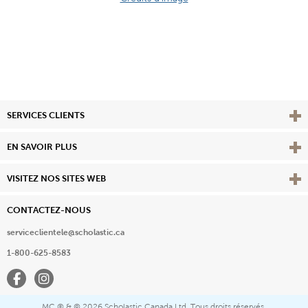
Affi
SERVICES CLIENTS
Vie
EN SAVOIR PLUS
Affi
VISITEZ NOS SITES WEB
CONTACTEZ-NOUS
serviceclientele@scholastic.ca
1-800-625-8583
Facebook
Instagram
MC ® & ©
2026 Scholastic Canada Ltd. Tous droits réservés.