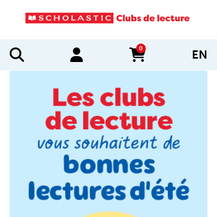
0
EN
items in cart