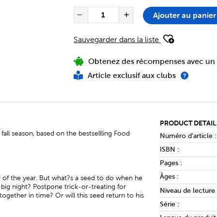
PRODUCT ACTIONS
QUANTITÉ POUR L'ARTICLE FA
Ajouter au panier
Réduire la quantité de Fa
Augmenter la qua
Sauvegarder dans la liste
Obtenez des récompenses avec un 
Article exclusif aux clubs
PRODUCT DETAIL
fall season, based on the bestsellling Food
Numéro d'article :
ISBN :
Pages :
Âges :
y of the year. But what?s a seed to do when he
big night? Postpone trick-or-treating for
Niveau de lecture
gether in time? Or will this seed return to his
Série :