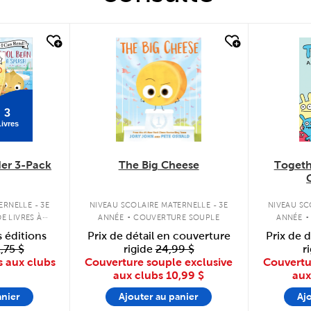
quick look
qu
3
ivres
er 3-Pack
The Big Cheese
Togeth
.
.
ERNELLE - 3E
NIVEAU SCOLAIRE MATERNELLE - 3E
NIVEAU SC
E LIVRES À
ANNÉE
COUVERTURE SOUPLE
ANNÉE
OUPLE
s éditions
Prix de détail en couverture
Prix de 
,75 $
rigide
24,99 $
r
s aux clubs
Couverture souple exclusive
Couvertu
aux clubs
10,99 $
aux
anier
Ajouter au panier
Aj