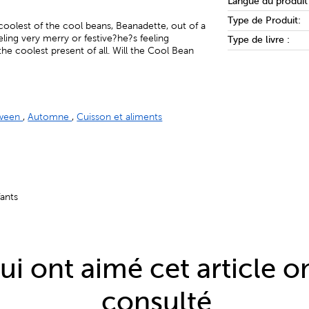
Langue du produit 
Type de Produit:
oolest of the cool beans, Beanadette, out of a
eling very merry or festive?he?s feeling
Type de livre :
the coolest present of all. Will the Cool Bean
oween
,
Automne
,
Cuisson et aliments
fants
qui ont aimé cet article 
consulté