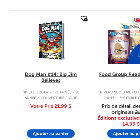
quick look
quick look
L
Dog Man #14: Big Jim
Food Group Read
Believes
.
.
NIVEAU SCOLAIRE 2E ANNÉE - 5E
NIVEAU SCOLAIRE MAT
ANNÉE
COUVERTURE RIGIDE
ANNÉE
ENSEMBLE D
COUVERTURE S
Votre Prix
21,99 $
Prix de détail de
originales
21
Éditions exclusive
14,99 $
Ajouter au panier
Ajouter au p