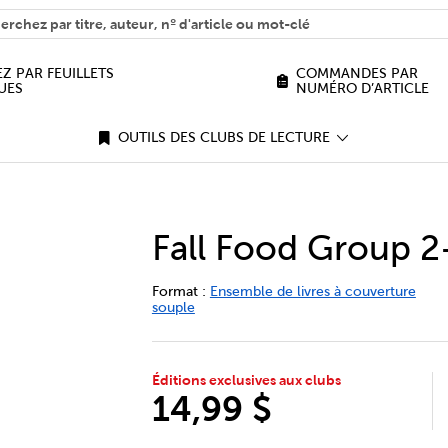
H
n we help you find?
Z PAR FEUILLETS
COMMANDES PAR
UES
NUMÉRO D’ARTICLE
OUTILS DES CLUBS DE LECTURE
Fall Food Group 2
DETAILS
https://bookclubs.scholastic.ca/fr/fal
Format :
Ensemble de livres à couverture
souple
Éditions exclusives aux clubs
14,99 $
ADD TO CART OPTIONS