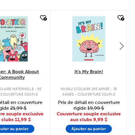
ick look
quick look
er: A Book About
It's My Brain!
Community
.
OLAIRE MATERNELLE - 5E
NIVEAU SCOLAIRE 1RE ANNÉE - 3E
COUVERTURE SOUPLE
ANNÉE
COUVERTURE SOUPLE
détail en couverture
Prix de détail en couverture
igide
21,99 $
rigide
19,99 $
re souple exclusive
Couverture souple exclusive
 clubs
11,99 $
aux clubs
9,99 $
outer au panier
Ajouter au panier