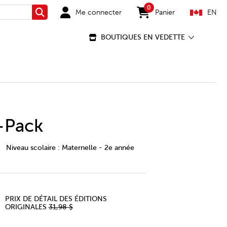
0
Me connecter
Panier
EN
Rechercher
items in cart
BOUTIQUES EN VEDETTE
-Pack
l-food-group-2-pack/29134903-cec-ca.html
Niveau scolaire :
Maternelle - 2e année
PRIX DE DÉTAIL DES ÉDITIONS
ORIGINALES
31,98 $