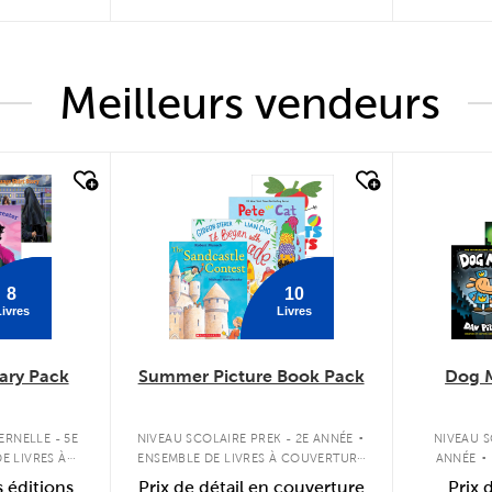
Meilleurs vendeurs
quick look
quick
8
10
ivres
Livres
ary Pack
Summer Picture Book Pack
Dog 
.
.
ERNELLE - 5E
NIVEAU SCOLAIRE PREK - 2E ANNÉE
NIVEAU S
E LIVRES À
ENSEMBLE DE LIVRES À COUVERTURE
ANNÉE
OUPLE
SOUPLE
COU
s éditions
Prix de détail en couverture
Prix 