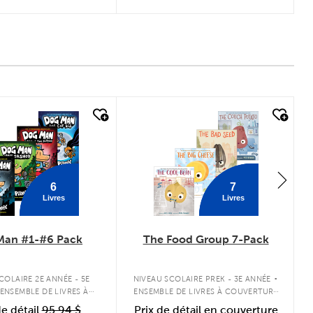
 look
quick look
6
7
Livres
Livres
Man #1-#6 Pack
The Food Group 7-Pack
.
COLAIRE 2E ANNÉE - 5E
NIVEAU SCOLAIRE PREK - 3E ANNÉE
ENSEMBLE DE LIVRES À
ENSEMBLE DE LIVRES À COUVERTURE
VERTURE RIGIDE
SOUPLE
de détail
95,94 $
Prix de détail en couverture