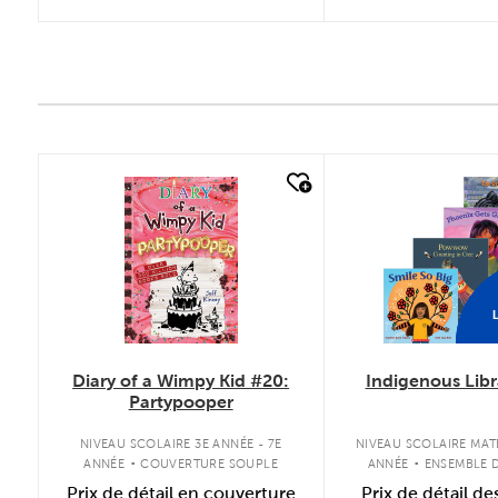
quick look
quick look
L
Diary of a Wimpy Kid #20:
Indigenous Libr
Partypooper
.
.
NIVEAU SCOLAIRE 3E ANNÉE - 7E
NIVEAU SCOLAIRE MAT
ANNÉE
COUVERTURE SOUPLE
ANNÉE
ENSEMBLE D
COUVERTURE S
Prix de détail en couverture
Prix de détail de