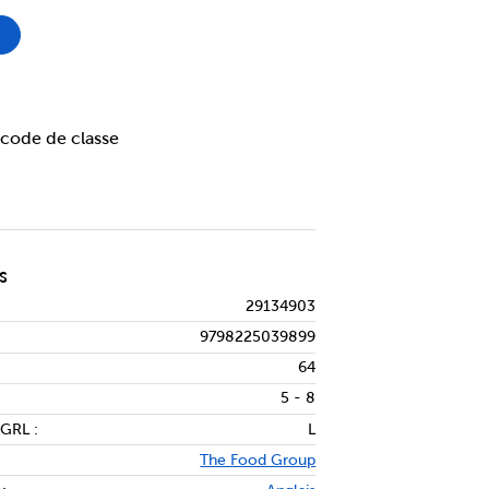
LL FOOD GROUP 2-PACK
ll Food Group 2-Pack
ntité de Fall Food Group 2-Pack
code de classe
S
29134903
9798225039899
64
5 - 8
 GRL :
L
The Food Group