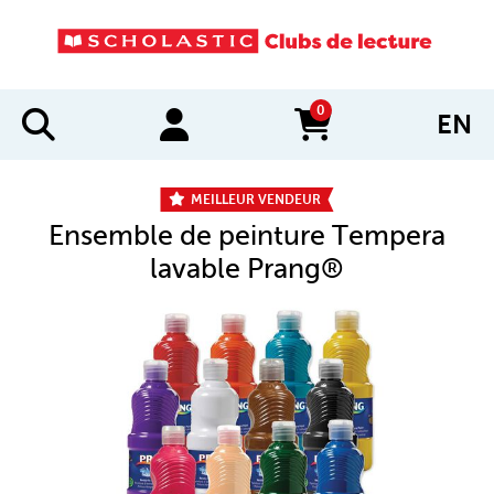
0
EN
items in cart
MEILLEUR VENDEUR
Ensemble de peinture Tempera
lavable Prang®
IMAGES