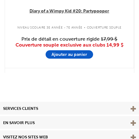
Diary of a Wimpy Kid #20: Partypooper
.
NIVEAU SCOLAIRE 3E ANNÉE - 7E ANNÉE
COUVERTURE SOUPLE
Prix de détail en couverture rigide
17,99 $
Couverture souple exclusive aux clubs
14,99 $
Ajouter au panier
Affi
SERVICES CLIENTS
Vie
EN SAVOIR PLUS
Affi
VISITEZ NOS SITES WEB